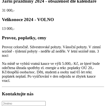
Jarní prázdniny 2024 - obsazenost dle kalendáře
31 000,-
Velikonoce 2024 - VOLNO
13 000,-
Provoz, poplatky, ceny
Provoz celoročně. Silvestrovské pobyty. Vánoční pobyty. V zimní
sezóně - týdenní pobyty - neděle až neděle. V letní sezóně min. 3
noci
Na místě se vybírá vratná kauce ve výši 5.000,- Kč, ze které bude
odečtena úhrada spotřeby el. energie a rekr. poplatky OÚ 20,-
Kč/dospělá osoba/noc. Děti, studenti a osoby nad 65 let rekr.
poplatek neplatí. Po vyúčtování v den odjezdu se zbytek kauce
vrací.
Kontaktujte nás